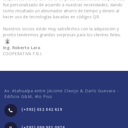
fue personalizado de acuerdo a nuestras necesidades, dando
como resultado un abrumador ahorro de tiempo y dinero al
hacer uso de tecnologías basadas en códigos QR.
Nuestros socios están muy satisfechos con la adquisición y
pronto tendremos grandes sorpresas para los clientes fieles.
Ing. Roberto Lara
COOPERATIVA F.B.I.
Av. Atahualpa entre Jácome Clavijo & Darío Guevara -
Edificio G&M, 4to Piso
(+593) 032 842 619
(+593) 099 983 0974