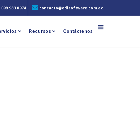
 099 983 0974
contacto@edisoftware.com.ec
rvicios
Recursos
Contáctenos