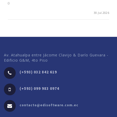
()
30.Jul.2026
Av. Atahualpa entre Jácome Clavijo & Darío Guevara -
Edificio G&M, 4to Piso
(+593) 032 842 619
(+593) 099 983 0974
contacto@edisoftware.com.ec