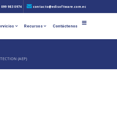
 099 983 0974
contacto@edisoftware.com.ec
rvicios
Recursos
Contáctenos
ECTION (AEP)